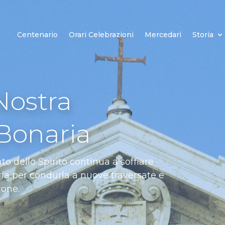
Centenario
Orari Celebrazioni
Mercedari
Storia
Nostra
 Bonaria
nto dello Spirito continua a soffiare
ia per condurla a nuove traversate e
ione.