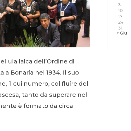
3
10
17
24
31
« Giu
ellula laica dell’Ordine di
 a Bonaria nel 1934. Il suo
, il cui numero, col fluire del
scesa, tanto da superare nel
mente è formato da circa