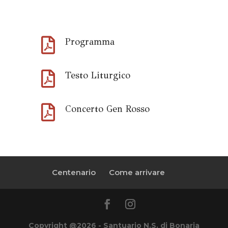

Programma

Testo Liturgico

Concerto Gen Rosso
Centenario
Come arrivare
Copyright @2026 - Santuario N.S. di Bonaria