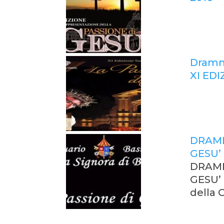
Dramma
XI EDI
DRAMM
GESU’
DRAMM
GESU’ 
della 