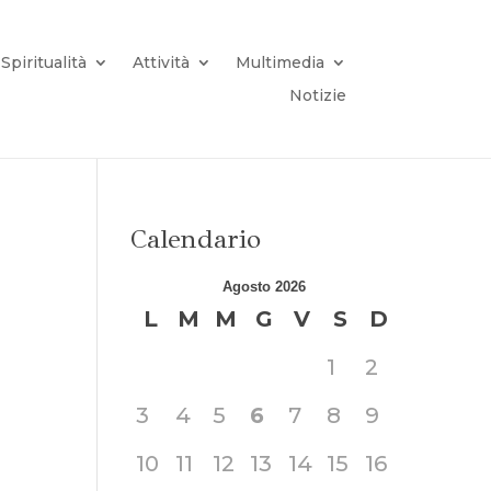
Spiritualità
Attività
Multimedia
Notizie
Calendario
Agosto 2026
L
M
M
G
V
S
D
1
2
3
4
5
6
7
8
9
10
11
12
13
14
15
16