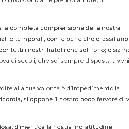
gli si rivolgono a Te pieni di amore, di
 Te la completa comprensione della nostra
uali e temporali, con le pene che ci assillano
 per tutti i nostri fratelli che soffrono; e siam
rova di secoli, che sei sempre disposta a veni
lte alla tua volontà è d’impedimento la
ricordia, si oppone il nostro poco fervore di v
sa, dimentica la nostra ingratitudine,