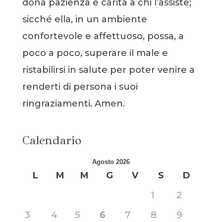
dona pazienza e carità a chi l’assiste;
sicché ella, in un ambiente
confortevole e affettuoso, possa, a
poco a poco, superare il male e
ristabilirsi in salute per poter venire a
renderti di persona i suoi
ringraziamenti. Amen.
Calendario
Agosto 2026
L
M
M
G
V
S
D
1
2
3
4
5
6
7
8
9