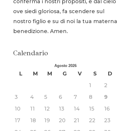
conferma i nostri propositi, e dal cielo
ove siedi gloriosa, fa scendere sul
nostro figlio e su di noi la tua materna
benedizione. Amen.
Calendario
Agosto 2026
L
M
M
G
V
S
D
1
2
3
4
5
6
7
8
9
10
11
12
13
14
15
16
17
18
19
20
21
22
23