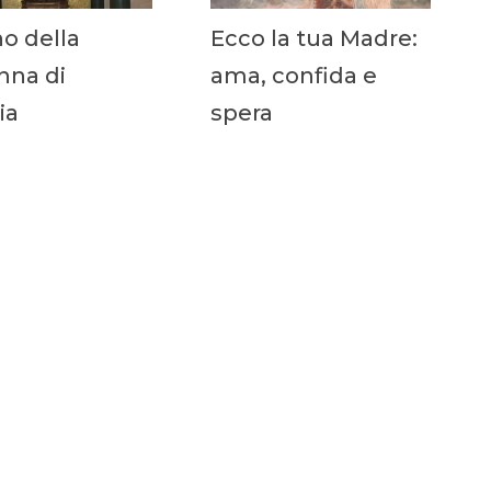
no della
Ecco la tua Madre:
na di
ama, confida e
ia
spera