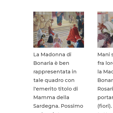
La Madonna di
Mani s
Bonaria è ben
fra lo
rappresentata in
la Ma
tale quadro con
Bonari
l'emerito titolo di
Rosari
Mamma della
porta
Sardegna. Possimo
(fiori