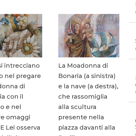
i intrecciano
La Moadonna di
ro nel pregare
Bonaria (a sinistra)
donna di
e la nave (a destra),
a con il
che rassomiglia
o e nel
alla scultura
re omaggi
presente nella
). E Lei osserva
piazza davanti alla