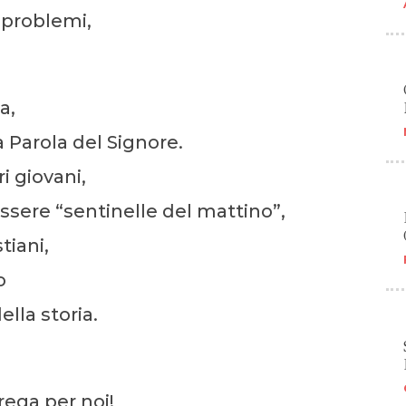
i problemi,
a,
a Parola del Signore.
i giovani,
ssere “sentinelle del mattino”,
tiani,
o
lla storia.
rega per noi!