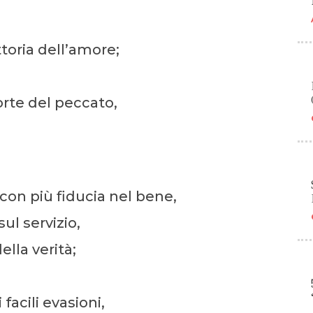
ttoria dell’amore;
forte del peccato,
e con più fiducia nel bene,
ul servizio,
ella verità;
facili evasioni,