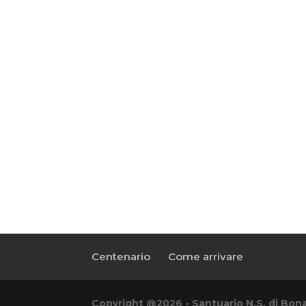
Centenario
Come arrivare
Copyright @2026 - Santuario N.S. di Bona